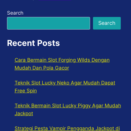
Search
Search
Recent Posts
Cara Bermain Slot Forging Wilds Dengan
Mudah Dan Pola Gacor
Teknik Slot Lucky Neko Agar Mudah Dapat
Free Spin
Teknik Bermain Slot Lucky Piggy Agar Mudah
Jackpot
Strategi Pesta Vampir Pengganda Jackpot di