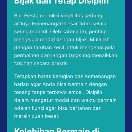
Bijak dan Tetap Disiplin
Bull Fiesta memiliki volatilitas sedang,
artinya kemenangan besar tidak selalu
sering muncul. Oleh karena itu, penting
mengelola modal dengan bijak. Mulailah
dengan taruhan kecil untuk mengenal pola
permainan dan jangan langsung menaikkan
taruhan secara drastis.
Tetapkan batas kerugian dan kemenangan
harian agar Anda bisa bermain dengan
tenang tanpa terbawa emosi. Disiplin
dalam mengatur modal dan waktu bermain
adalah kunci agar bisa bertahan dan
meraih cuan besar.
Kelebihan Bermain di