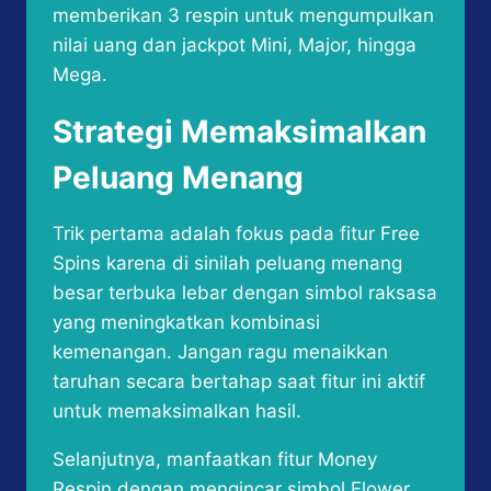
memberikan 3 respin untuk mengumpulkan
nilai uang dan jackpot Mini, Major, hingga
Mega.
Strategi Memaksimalkan
Peluang Menang
Trik pertama adalah fokus pada fitur Free
Spins karena di sinilah peluang menang
besar terbuka lebar dengan simbol raksasa
yang meningkatkan kombinasi
kemenangan. Jangan ragu menaikkan
taruhan secara bertahap saat fitur ini aktif
untuk memaksimalkan hasil.
Selanjutnya, manfaatkan fitur Money
Respin dengan mengincar simbol Flower