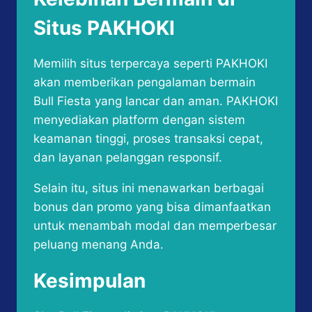
Situs PAKHOKI
Memilih situs terpercaya seperti PAKHOKI
akan memberikan pengalaman bermain
Bull Fiesta yang lancar dan aman. PAKHOKI
menyediakan platform dengan sistem
keamanan tinggi, proses transaksi cepat,
dan layanan pelanggan responsif.
Selain itu, situs ini menawarkan berbagai
bonus dan promo yang bisa dimanfaatkan
untuk menambah modal dan memperbesar
peluang menang Anda.
Kesimpulan