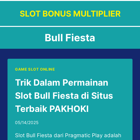
Skip
SLOT BONUS MULTIPLIER
to
content
Bull Fiesta
GAME SLOT ONLINE
Trik Dalam Permainan
Slot Bull Fiesta di Situs
Terbaik PAKHOKI
05/14/2025
Slot Bull Fiesta dari Pragmatic Play adalah