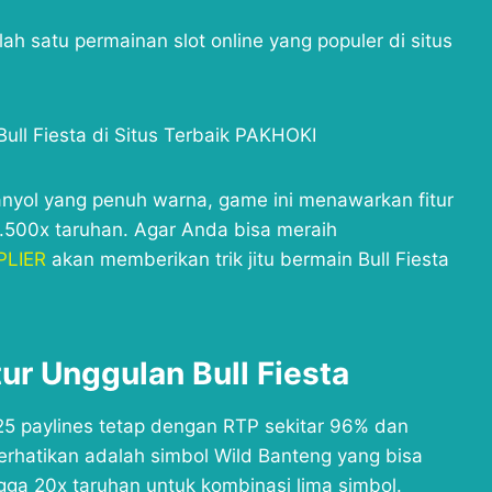
lah satu permainan slot online yang populer di situs
nyol yang penuh warna, game ini menawarkan fitur
.500x taruhan. Agar Anda bisa meraih
PLIER
akan memberikan trik jitu bermain Bull Fiesta
r Unggulan Bull Fiesta
n 25 paylines tetap dengan RTP sekitar 96% dan
iperhatikan adalah simbol Wild Banteng yang bisa
ga 20x taruhan untuk kombinasi lima simbol.