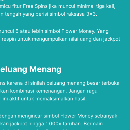
cu fitur Free Spins jika muncul minimal tiga kali,
n tengah yang berisi simbol raksasa 3×3.
a muncul 6 atau lebih simbol Flower Money. Yang
respin untuk mengumpulkan nilai uang dan jackpot
Peluang Menang
ins karena di sinilah peluang menang besar terbuka
tkan kombinasi kemenangan. Jangan ragu
 ini aktif untuk memaksimalkan hasil.
n dengan mengincar simbol Flower Money sebanyak
an jackpot hingga 1.000x taruhan. Bermain