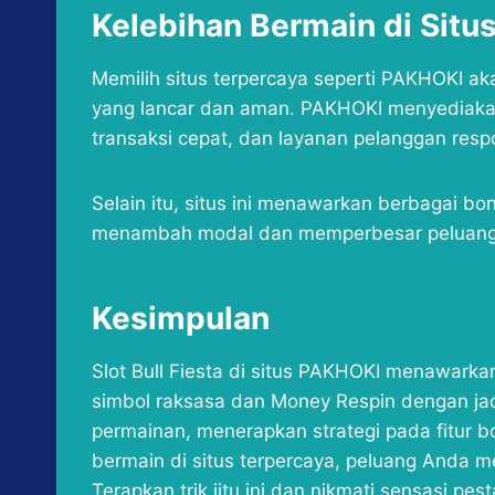
Kelebihan Bermain di Sit
Memilih situs terpercaya seperti PAKHOKI a
yang lancar dan aman. PAKHOKI menyediakan
transaksi cepat, dan layanan pelanggan respo
Selain itu, situs ini menawarkan berbagai b
menambah modal dan memperbesar peluan
Kesimpulan
Slot Bull Fiesta di situs PAKHOKI menawarka
simbol raksasa dan Money Respin dengan j
permainan, menerapkan strategi pada fitur bo
bermain di situs terpercaya, peluang Anda 
Terapkan trik jitu ini dan nikmati sensasi p