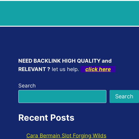
NEED BACKLINK HIGH QUALITY and
RELEVANT ?
let us help.
click here
Search
Search
Recent Posts
Cara Bermain Slot Forging Wilds