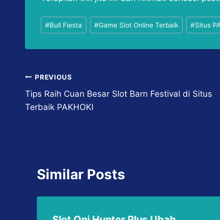
Post
#
Bull Fiesta
#
Game Slot Online Terbaik
#
Situs 
Tags:
Post
PREVIOUS
Tips Raih Cuan Besar Slot Barn Festival di Situs
navigation
Terbaik PAKHOKI
Similar Posts
Slot Oni Hunter Plus Ubah