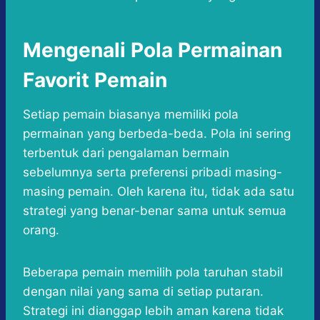
Mengenali Pola Permainan
Favorit Pemain
Setiap pemain biasanya memiliki pola
permainan yang berbeda-beda. Pola ini sering
terbentuk dari pengalaman bermain
sebelumnya serta preferensi pribadi masing-
masing pemain. Oleh karena itu, tidak ada satu
strategi yang benar-benar sama untuk semua
orang.
Beberapa pemain memilih pola taruhan stabil
dengan nilai yang sama di setiap putaran.
Strategi ini dianggap lebih aman karena tidak