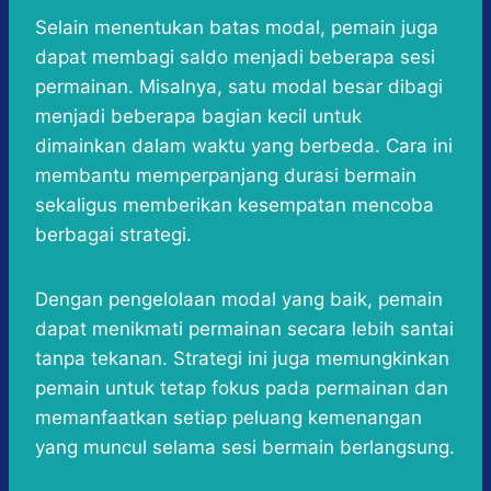
Selain menentukan batas modal, pemain juga
dapat membagi saldo menjadi beberapa sesi
permainan. Misalnya, satu modal besar dibagi
menjadi beberapa bagian kecil untuk
dimainkan dalam waktu yang berbeda. Cara ini
membantu memperpanjang durasi bermain
sekaligus memberikan kesempatan mencoba
berbagai strategi.
Dengan pengelolaan modal yang baik, pemain
dapat menikmati permainan secara lebih santai
tanpa tekanan. Strategi ini juga memungkinkan
pemain untuk tetap fokus pada permainan dan
memanfaatkan setiap peluang kemenangan
yang muncul selama sesi bermain berlangsung.