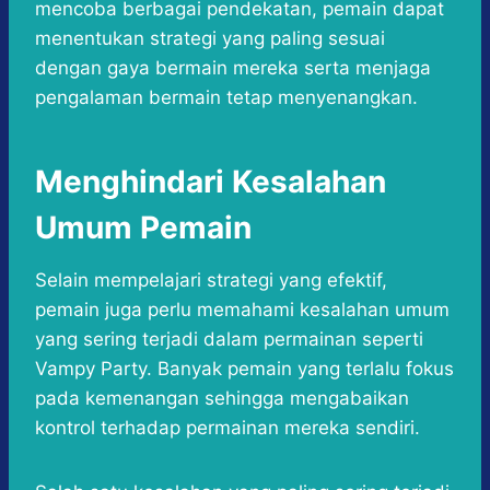
mencoba berbagai pendekatan, pemain dapat
menentukan strategi yang paling sesuai
dengan gaya bermain mereka serta menjaga
pengalaman bermain tetap menyenangkan.
Menghindari Kesalahan
Umum Pemain
Selain mempelajari strategi yang efektif,
pemain juga perlu memahami kesalahan umum
yang sering terjadi dalam permainan seperti
Vampy Party. Banyak pemain yang terlalu fokus
pada kemenangan sehingga mengabaikan
kontrol terhadap permainan mereka sendiri.