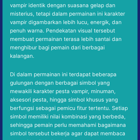
vampir identik dengan suasana gelap dan
misterius, tetapi dalam permainan ini karakter
vampir digambarkan lebih lucu, energik, dan
penuh warna. Pendekatan visual tersebut
membuat permainan terasa lebih santai dan
menghibur bagi pemain dari berbagai
kalangan.
Di dalam permainan ini terdapat beberapa
gulungan dengan berbagai simbol yang
mewakili karakter pesta vampir, minuman,
aksesori pesta, hingga simbol khusus yang
berfungsi sebagai pemicu fitur tertentu. Setiap
simbol memiliki nilai kombinasi yang berbeda,
sehingga pemain perlu memahami bagaimana
simbol tersebut bekerja agar dapat membaca