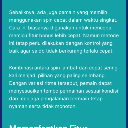
Sebaliknya, ada juga pemain yang memilih
menggunakan spin cepat dalam waktu singkat.
Cara ini biasanya digunakan untuk mencoba
memicu fitur bonus lebih cepat. Namun metode
ini tetap perlu dilakukan dengan kontrol yang
baik agar saldo tidak berkurang terlalu cepat.
Kombinasi antara spin lambat dan cepat sering
kali menjadi pilihan yang paling seimbang.
Dengan variasi ritme tersebut, pemain dapat
menyesuaikan tempo permainan sesuai kondisi
dan menjaga pengalaman bermain tetap
nyaman serta tidak monoton.