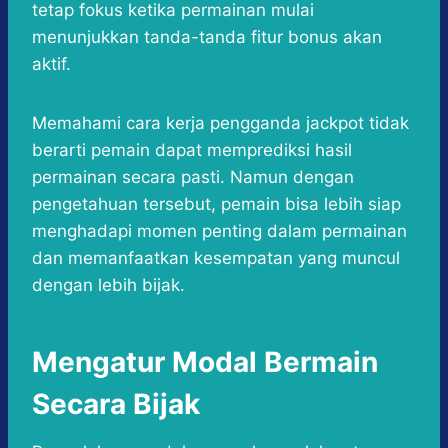
tetap fokus ketika permainan mulai
menunjukkan tanda-tanda fitur bonus akan
aktif.
Memahami cara kerja pengganda jackpot tidak
berarti pemain dapat memprediksi hasil
permainan secara pasti. Namun dengan
pengetahuan tersebut, pemain bisa lebih siap
menghadapi momen penting dalam permainan
dan memanfaatkan kesempatan yang muncul
dengan lebih bijak.
Mengatur Modal Bermain
Secara Bijak