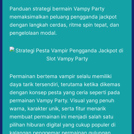
h
a
e
e
k
i
a
c
s
l
y
n
Panduan strategi bermain Vampy Party
t
e
s
e
p
e
memaksimalkan peluang pengganda jackpot
s
b
e
g
e
dengan langkah cerdas, ritme spin tepat, dan
A
o
n
r
pengelolaan modal.
p
o
g
a
p
k
e
m
r
Permainan bertema vampir selalu memiliki
daya tarik tersendiri, terutama ketika dikemas
dengan konsep pesta yang ceria seperti pada
permainan Vampy Party. Visual yang penuh
warna, karakter unik, serta fitur menarik
membuat permainan ini menjadi salah satu
pilihan hiburan digital yang cukup populer di
kalangan penggemar permainan gulungan