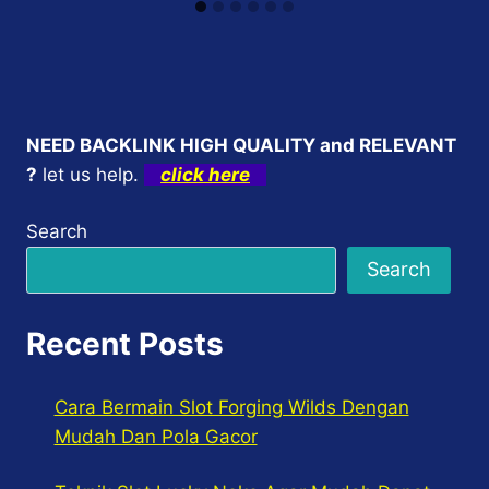
NEED BACKLINK HIGH QUALITY and RELEVANT
?
let us help.
click here
Search
Search
Recent Posts
Cara Bermain Slot Forging Wilds Dengan
Mudah Dan Pola Gacor