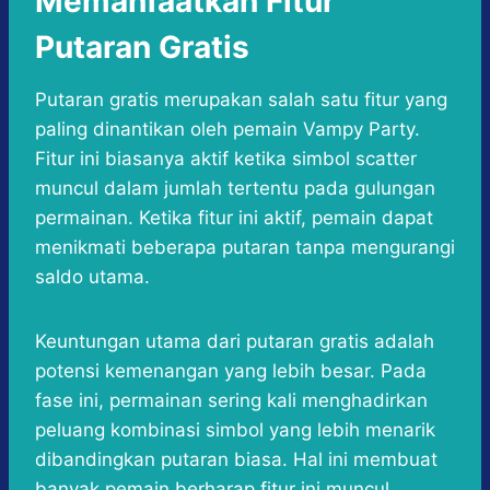
Memanfaatkan Fitur
Putaran Gratis
Putaran gratis merupakan salah satu fitur yang
paling dinantikan oleh pemain Vampy Party.
Fitur ini biasanya aktif ketika simbol scatter
muncul dalam jumlah tertentu pada gulungan
permainan. Ketika fitur ini aktif, pemain dapat
menikmati beberapa putaran tanpa mengurangi
saldo utama.
Keuntungan utama dari putaran gratis adalah
potensi kemenangan yang lebih besar. Pada
fase ini, permainan sering kali menghadirkan
peluang kombinasi simbol yang lebih menarik
dibandingkan putaran biasa. Hal ini membuat
banyak pemain berharap fitur ini muncul