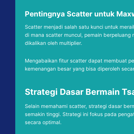
Pentingnya Scatter untuk Max
Scatter menjadi salah satu kunci untuk mer
di mana scatter muncul, pemain berpeluang m
dikalikan oleh multiplier.
Mengabaikan fitur scatter dapat membuat 
kemenangan besar yang bisa diperoleh secar
Strategi Dasar Bermain Ts
Selain memahami scatter, strategi dasar ber
semakin tinggi. Strategi ini fokus pada penga
secara optimal.