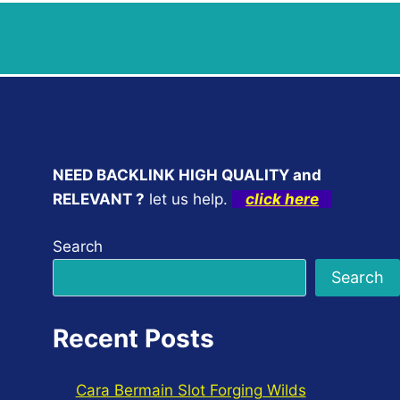
NEED BACKLINK HIGH QUALITY and
RELEVANT ?
let us help.
click here
Search
Search
Recent Posts
Cara Bermain Slot Forging Wilds