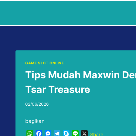
Skip
to
content
GAME SLOT ONLINE
Tips Mudah Maxwin Deng
Tsar Treasure
02/06/2026
bagikan
W
F
M
T
S
L
X
Share