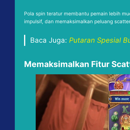
Pola spin teratur membantu pemain lebih m
impulsif, dan memaksimalkan peluang scatter
Baca Juga:
Putaran Spesial B
Memaksimalkan Fitur Scat