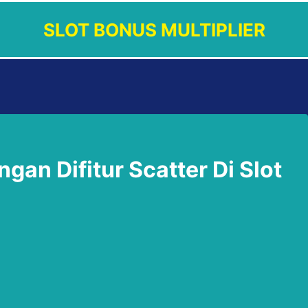
SLOT BONUS MULTIPLIER
an Difitur Scatter Di Slot