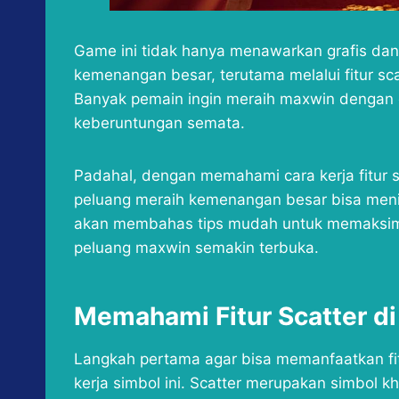
Game ini tidak hanya menawarkan grafis dan 
kemenangan besar, terutama melalui fitur sc
Banyak pemain ingin meraih maxwin dengan 
keberuntungan semata.
Padahal, dengan memahami cara kerja fitur s
peluang meraih kemenangan besar bisa menin
akan membahas tips mudah untuk memaksimalk
peluang maxwin semakin terbuka.
Memahami Fitur Scatter di 
Langkah pertama agar bisa memanfaatkan fi
kerja simbol ini. Scatter merupakan simbol k