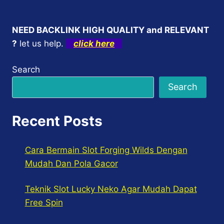
NEED BACKLINK HIGH QUALITY and RELEVANT
?
let us help.
click here
Search
Search
Recent Posts
Cara Bermain Slot Forging Wilds Dengan
Mudah Dan Pola Gacor
Teknik Slot Lucky Neko Agar Mudah Dapat
Free Spin