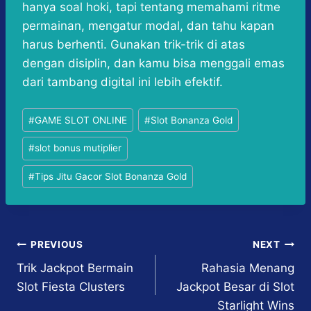
hanya soal hoki, tapi tentang memahami ritme
permainan, mengatur modal, dan tahu kapan
harus berhenti. Gunakan trik-trik di atas
dengan disiplin, dan kamu bisa menggali emas
dari tambang digital ini lebih efektif.
Post
#
GAME SLOT ONLINE
#
Slot Bonanza Gold
Tags:
#
slot bonus mutiplier
#
Tips Jitu Gacor Slot Bonanza Gold
Post
PREVIOUS
NEXT
Trik Jackpot Bermain
Rahasia Menang
navigation
Slot Fiesta Clusters
Jackpot Besar di Slot
Starlight Wins