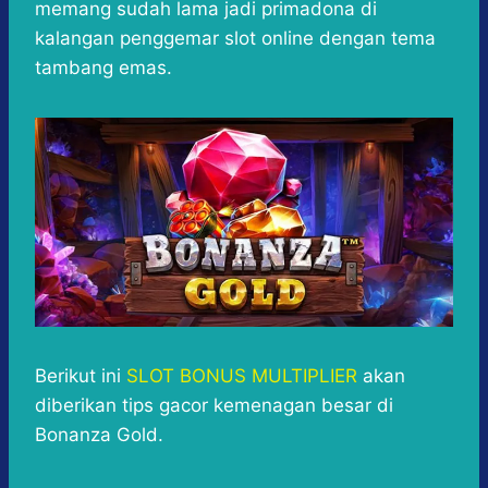
t
e
s
e
p
e
memang sudah lama jadi primadona di
s
b
e
g
e
kalangan penggemar slot online dengan tema
A
o
n
r
tambang emas.
p
o
g
a
p
k
e
m
r
Berikut ini
SLOT BONUS MULTIPLIER
akan
diberikan tips gacor kemenagan besar di
Bonanza Gold.