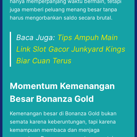
hanya memperpanjang waktu bermain, tetapi
juga memberi peluang menang besar tanpa
harus mengorbankan saldo secara brutal.
Baca Juga:
Tips Ampuh Main
Link Slot Gacor Junkyard Kings
Biar Cuan Terus
Momentum Kemenangan
Besar Bonanza Gold
Kemenangan besar di Bonanza Gold bukan
semata karena keberuntungan, tapi karena
kemampuan membaca dan menjaga