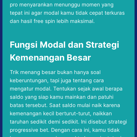
pro menyarankan menunggu momen yang
tepat ini agar modal kamu tidak cepat terkuras
dan hasil free spin lebih maksimal.
Fungsi Modal dan Strategi
Kemenangan Besar
Trik menang besar bukan hanya soal
keberuntungan, tapi juga tentang cara
mengatur modal. Tentukan sejak awal berapa
saldo yang siap kamu mainkan dan patuhi
batas tersebut. Saat saldo mulai naik karena
kemenangan kecil berturut-turut, naikkan
taruhan sedikit demi sedikit. Ini disebut strategi
progressive bet. Dengan cara ini, kamu tidak