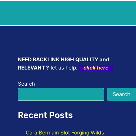
NEED BACKLINK HIGH QUALITY and
RELEVANT ?
let us help.
click here
Search
Search
Recent Posts
Cara Bermain Slot Forging Wilds