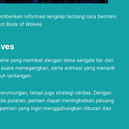
mberikan informasi lengkap tentang cara bermain
lot Book of Wolves.
lves
nline yang memikat dengan tema serigala liar dan
k suara menegangkan, serta animasi yang menarik
uh tantangan.
runtungan, tetapi juga strategi cerdas. Dengan
ola putaran, pemain dapat meningkatkan peluang
uk pemain yang ingin menggabungkan hiburan dan