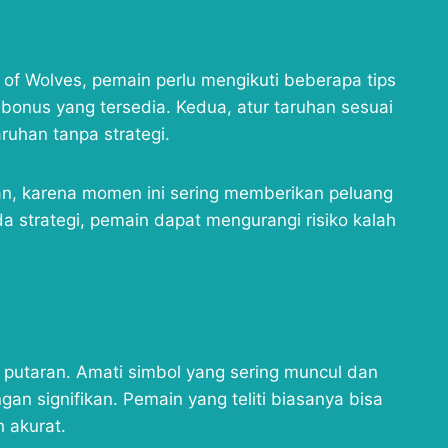
of Wolves, pemain perlu mengikuti beberapa tips
r bonus yang tersedia. Kedua, atur taruhan sesuai
ruhan tanpa strategi.
ian, karena momen ini sering memberikan peluang
a strategi, pemain dapat mengurangi risiko kalah
 putaran. Amati simbol yang sering muncul dan
n signifikan. Pemain yang teliti biasanya bisa
 akurat.