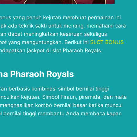
bonus yang penuh kejutan membuat permainan ini
idak ada teknik sakti untuk menang, memahami cara
gan dapat meningkatkan keseruan sekaligus
ot yang menguntungkan. Berikut ini
SLOT BONUS
dapatkan jackpot di slot Pharaoh Royals.
ma Pharaoh Royals
 berbasis kombinasi simbol bernilai tinggi
culkan kejutan. Simbol Firaun, piramida, dan mata
enghasilkan kombo bernilai besar ketika muncul
l bernilai tinggi membantu Anda membaca kapan