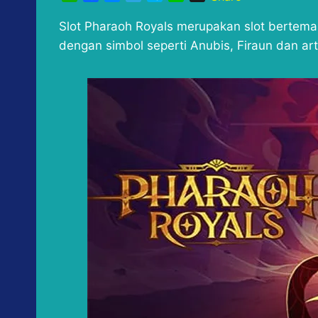
h
a
e
e
k
i
a
c
s
l
y
n
Slot Pharaoh Royals merupakan slot berte
t
e
s
e
p
e
dengan simbol seperti Anubis, Firaun dan ar
s
b
e
g
e
A
o
n
r
p
o
g
a
p
k
e
m
r