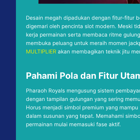
Desain megah dipadukan dengan fitur-fitur 
digemari oleh pencinta slot modern. Meski t
kerja permainan serta membaca ritme gulun
membuka peluang untuk meraih momen jackp
MULTIPLIER
akan membagikan teknik jitu men
Pahami Pola dan Fitur Uta
Pharaoh Royals mengusung sistem pembayaran
dengan tampilan gulungan yang sering memun
Horus menjadi simbol premium yang mampu m
dalam susunan yang tepat. Memahami simbo
permainan mulai memasuki fase aktif.