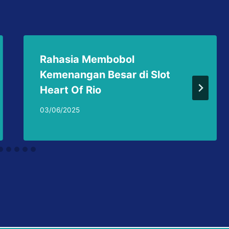
Rahasia Membobol
Kemenangan Besar di Slot
Heart Of Rio
03/06/2025