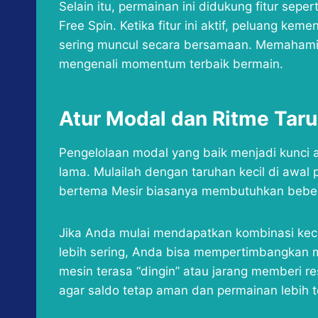
Selain itu, permainan ini didukung fitur sepe
Free Spin. Ketika fitur ini aktif, peluang k
sering muncul secara bersamaan. Memahami c
mengenali momentum terbaik bermain.
Atur Modal dan Ritme Tar
Pengelolaan modal yang baik menjadi kunci 
lama. Mulailah dengan taruhan kecil di awal
bertema Mesir biasanya membutuhkan bebera
Jika Anda mulai mendapatkan kombinasi kecil
lebih sering, Anda bisa mempertimbangkan m
mesin terasa “dingin” atau jarang memberi r
agar saldo tetap aman dan permainan lebih te