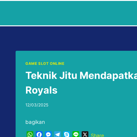
Skip
to
content
GAME SLOT ONLINE
Teknik Jitu Mendapatka
Royals
12/03/2025
bagikan
W
F
M
T
S
L
X
Share