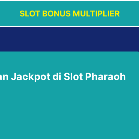
SLOT BONUS MULTIPLIER
n Jackpot di Slot Pharaoh