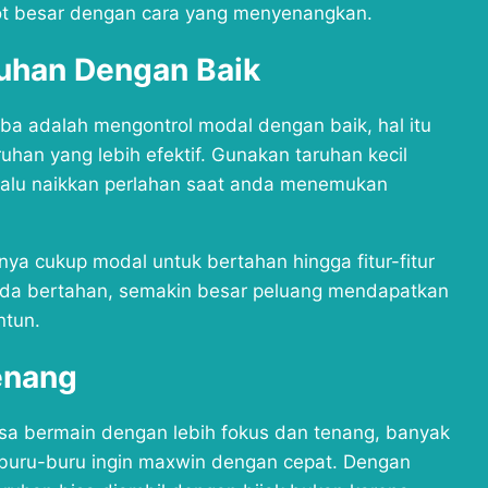
ot besar dengan cara yang menyenangkan.
uhan Dengan Baik
ba adalah mengontrol modal dengan baik, hal itu
han yang lebih efektif. Gunakan taruhan kecil
lalu naikkan perlahan saat anda menemukan
ya cukup modal untuk bertahan hingga fitur-fitur
nda bertahan, semakin besar peluang mendapatkan
ntun.
enang
isa bermain dengan lebih fokus dan tenang, banyak
rburu-buru ingin maxwin dengan cepat. Dengan