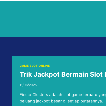
Skip
to
content
GAME SLOT ONLINE
Trik Jackpot Bermain Slot 
11/06/2025
Fiesta Clusters adalah slot game terbaru ya
peluang jackpot besar di setiap putarannya.