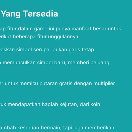
Yang Tersedia
iap fitur dalam game ini punya manfaat besar untuk
ikut beberapa fitur unggulannya:
kkan simbol serupa, bukan garis tetap.
n memunculkan simbol baru, memberi peluang
er untuk memicu putaran gratis dengan multiplier
uk mendapatkan hadiah kejutan, dari koin
enambah keseruan bermain, tapi juga memberikan