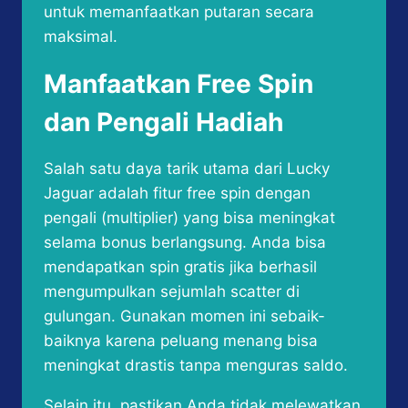
untuk memanfaatkan putaran secara
maksimal.
Manfaatkan Free Spin
dan Pengali Hadiah
Salah satu daya tarik utama dari Lucky
Jaguar adalah fitur free spin dengan
pengali (multiplier) yang bisa meningkat
selama bonus berlangsung. Anda bisa
mendapatkan spin gratis jika berhasil
mengumpulkan sejumlah scatter di
gulungan. Gunakan momen ini sebaik-
baiknya karena peluang menang bisa
meningkat drastis tanpa menguras saldo.
Selain itu, pastikan Anda tidak melewatkan