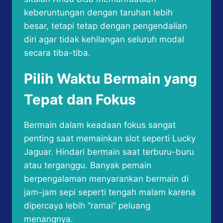
keberuntungan dengan taruhan lebih
besar, tetapi tetap dengan pengendalian
diri agar tidak kehilangan seluruh modal
secara tiba-tiba.
Pilih Waktu Bermain yang
Tepat dan Fokus
Bermain dalam keadaan fokus sangat
penting saat memainkan slot seperti Lucky
Jaguar. Hindari bermain saat terburu-buru
atau terganggu. Banyak pemain
berpengalaman menyarankan bermain di
jam-jam sepi seperti tengah malam karena
dipercaya lebih “ramai” peluang
menangnya.