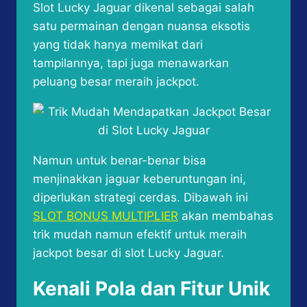
Slot Lucky Jaguar dikenal sebagai salah
satu permainan dengan nuansa eksotis
yang tidak hanya memikat dari
tampilannya, tapi juga menawarkan
peluang besar meraih jackpot.
Namun untuk benar-benar bisa
menjinakkan jaguar keberuntungan ini,
diperlukan strategi cerdas. Dibawah ini
SLOT BONUS MULTIPLIER
akan membahas
trik mudah namun efektif untuk meraih
jackpot besar di slot Lucky Jaguar.
Kenali Pola dan Fitur Unik