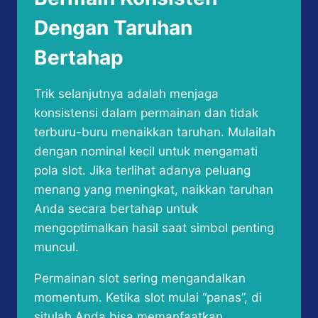
Dengan Taruhan
Bertahap
Trik selanjutnya adalah menjaga
konsistensi dalam permainan dan tidak
terburu-buru menaikkan taruhan. Mulailah
dengan nominal kecil untuk mengamati
pola slot. Jika terlihat adanya peluang
menang yang meningkat, naikkan taruhan
Anda secara bertahap untuk
mengoptimalkan hasil saat simbol penting
muncul.
Permainan slot sering mengandalkan
momentum. Ketika slot mulai “panas”, di
situlah Anda bisa memanfaatkan