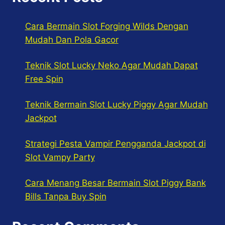
Cara Bermain Slot Forging Wilds Dengan
Mudah Dan Pola Gacor
Teknik Slot Lucky Neko Agar Mudah Dapat
Free Spin
Teknik Bermain Slot Lucky Piggy Agar Mudah
Jackpot
Strategi Pesta Vampir Pengganda Jackpot di
Slot Vampy Party
Cara Menang Besar Bermain Slot Piggy Bank
Bills Tanpa Buy Spin