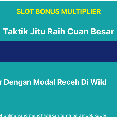
SLOT BONUS MULTIPLIER
Taktik Jitu Raih Cuan Besar
ar Dengan Modal Receh Di Wild
lot online yang menghadirkan tema perampok koboi