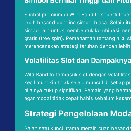
Simbol Bernilai Tinggi dan Fitu
Simbol premium di Wild Bandito seperti top
lebih besar dibanding simbol biasa. Selain i
simbol lain untuk membentuk kombinasi men
gratis (free spin). Pemahaman tentang nilai 
merencanakan strategi taruhan dengan lebih e
Volatilitas Slot dan Dampakny
Wild Bandito termasuk slot dengan volatilit
kecil mungkin tidak selalu muncul di setiap 
nilainya cukup signifikan. Pemain yang berma
agar modal tidak cepat habis sebelum kese
Strategi Pengelolaan Mod
Salah satu kunci utama meraih cuan besar d