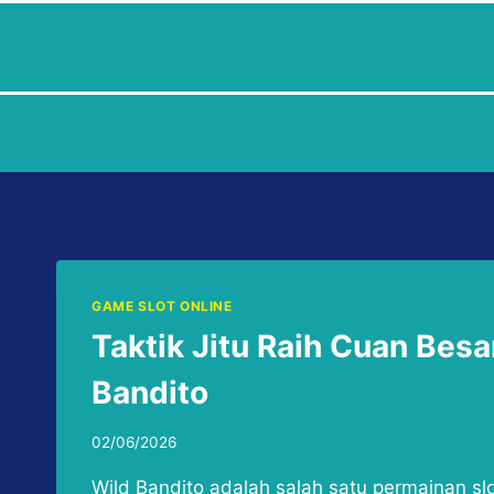
Skip
to
content
GAME SLOT ONLINE
Taktik Jitu Raih Cuan Bes
Bandito
02/06/2026
Wild Bandito adalah salah satu permainan s