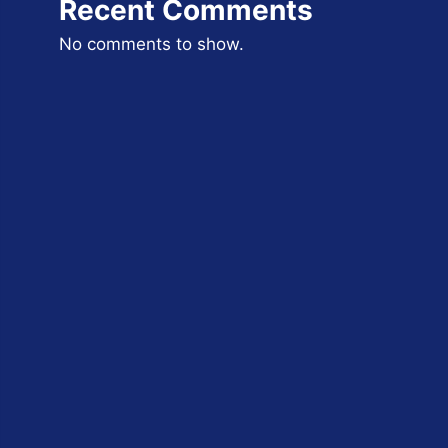
Recent Comments
No comments to show.