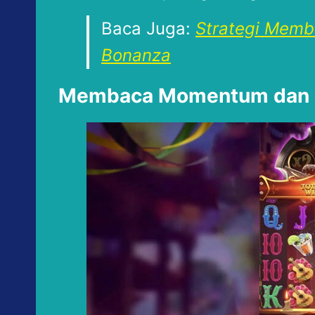
Baca Juga:
Strategi Memb
Bonanza
Membaca Momentum dan Po