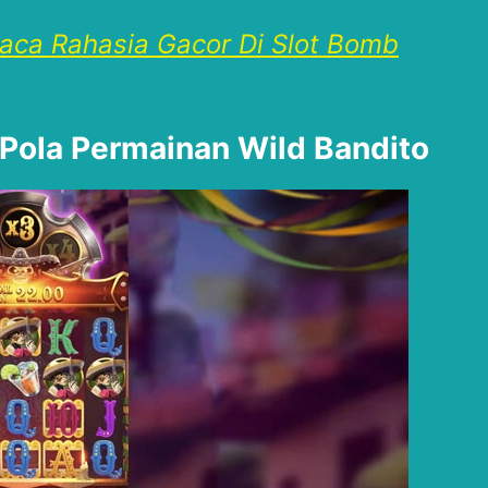
aca Rahasia Gacor Di Slot Bomb
la Permainan Wild Bandito