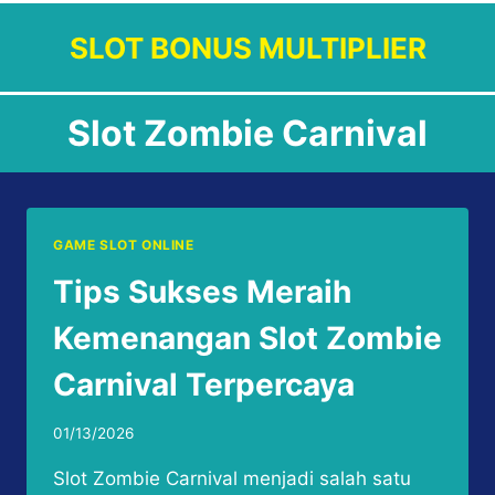
Skip
SLOT BONUS MULTIPLIER
to
content
Slot Zombie Carnival
GAME SLOT ONLINE
Tips Sukses Meraih
Kemenangan Slot Zombie
Carnival Terpercaya
01/13/2026
Slot Zombie Carnival menjadi salah satu