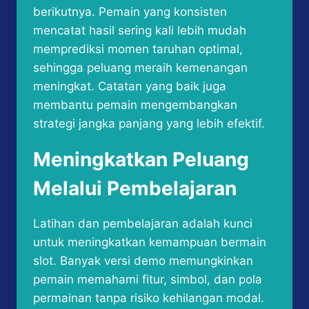
berikutnya. Pemain yang konsisten
mencatat hasil sering kali lebih mudah
memprediksi momen taruhan optimal,
sehingga peluang meraih kemenangan
meningkat. Catatan yang baik juga
membantu pemain mengembangkan
strategi jangka panjang yang lebih efektif.
Meningkatkan Peluang
Melalui Pembelajaran
Latihan dan pembelajaran adalah kunci
untuk meningkatkan kemampuan bermain
slot. Banyak versi demo memungkinkan
pemain memahami fitur, simbol, dan pola
permainan tanpa risiko kehilangan modal.