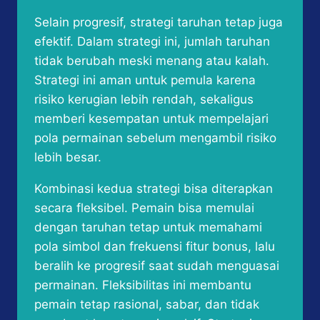
Selain progresif, strategi taruhan tetap juga
efektif. Dalam strategi ini, jumlah taruhan
tidak berubah meski menang atau kalah.
Strategi ini aman untuk pemula karena
risiko kerugian lebih rendah, sekaligus
memberi kesempatan untuk mempelajari
pola permainan sebelum mengambil risiko
lebih besar.
Kombinasi kedua strategi bisa diterapkan
secara fleksibel. Pemain bisa memulai
dengan taruhan tetap untuk memahami
pola simbol dan frekuensi fitur bonus, lalu
beralih ke progresif saat sudah menguasai
permainan. Fleksibilitas ini membantu
pemain tetap rasional, sabar, dan tidak