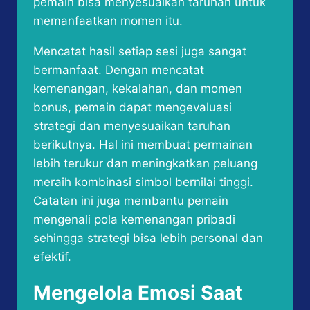
pemain bisa menyesuaikan taruhan untuk
memanfaatkan momen itu.
Mencatat hasil setiap sesi juga sangat
bermanfaat. Dengan mencatat
kemenangan, kekalahan, dan momen
bonus, pemain dapat mengevaluasi
strategi dan menyesuaikan taruhan
berikutnya. Hal ini membuat permainan
lebih terukur dan meningkatkan peluang
meraih kombinasi simbol bernilai tinggi.
Catatan ini juga membantu pemain
mengenali pola kemenangan pribadi
sehingga strategi bisa lebih personal dan
efektif.
Mengelola Emosi Saat