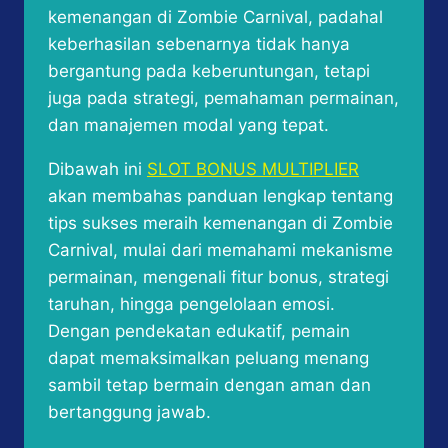
kemenangan di Zombie Carnival, padahal
keberhasilan sebenarnya tidak hanya
bergantung pada keberuntungan, tetapi
juga pada strategi, pemahaman permainan,
dan manajemen modal yang tepat.
Dibawah ini
SLOT BONUS MULTIPLIER
akan membahas panduan lengkap tentang
tips sukses meraih kemenangan di Zombie
Carnival, mulai dari memahami mekanisme
permainan, mengenali fitur bonus, strategi
taruhan, hingga pengelolaan emosi.
Dengan pendekatan edukatif, pemain
dapat memaksimalkan peluang menang
sambil tetap bermain dengan aman dan
bertanggung jawab.