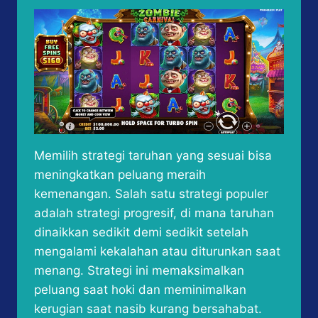
Memilih strategi taruhan yang sesuai bisa
meningkatkan peluang meraih
kemenangan. Salah satu strategi populer
adalah strategi progresif, di mana taruhan
dinaikkan sedikit demi sedikit setelah
mengalami kekalahan atau diturunkan saat
menang. Strategi ini memaksimalkan
peluang saat hoki dan meminimalkan
kerugian saat nasib kurang bersahabat.