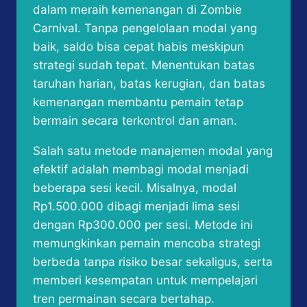
dalam meraih kemenangan di Zombie
Carnival. Tanpa pengelolaan modal yang
baik, saldo bisa cepat habis meskipun
strategi sudah tepat. Menentukan batas
taruhan harian, batas kerugian, dan batas
kemenangan membantu pemain tetap
bermain secara terkontrol dan aman.
Salah satu metode manajemen modal yang
efektif adalah membagi modal menjadi
beberapa sesi kecil. Misalnya, modal
Rp1.500.000 dibagi menjadi lima sesi
dengan Rp300.000 per sesi. Metode ini
memungkinkan pemain mencoba strategi
berbeda tanpa risiko besar sekaligus, serta
memberi kesempatan untuk mempelajari
tren permainan secara bertahap.