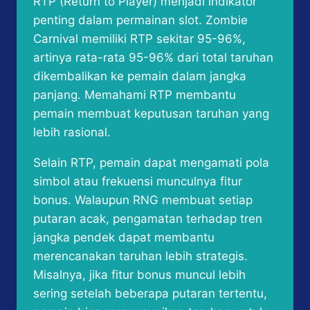
RTP (Return to Player) menjadi indikator
penting dalam permainan slot. Zombie
Carnival memiliki RTP sekitar 95-96%,
artinya rata-rata 95-96% dari total taruhan
dikembalikan ke pemain dalam jangka
panjang. Memahami RTP membantu
pemain membuat keputusan taruhan yang
lebih rasional.
Selain RTP, pemain dapat mengamati pola
simbol atau frekuensi munculnya fitur
bonus. Walaupun RNG membuat setiap
putaran acak, pengamatan terhadap tren
jangka pendek dapat membantu
merencanakan taruhan lebih strategis.
Misalnya, jika fitur bonus muncul lebih
sering setelah beberapa putaran tertentu,