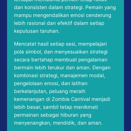
dan konsisten dalam strategi. Pemain yang
mampu mengendalikan emosi cenderung
lebih rasional dan efektif dalam setiap
keputusan taruhan.
Mencatat hasil setiap sesi, mempelajari
pola simbol, dan menyesuaikan strategi
secara bertahap membuat pengalaman
bermain lebih terukur dan aman. Dengan
kombinasi strategi, manajemen modal,
pengelolaan emosi, dan latihan
berkelanjutan, peluang meraih
kemenangan di Zombie Carnival menjadi
lebih besar, sambil tetap menikmati
permainan sebagai hiburan yang
menyenangkan, mendidik, dan aman.