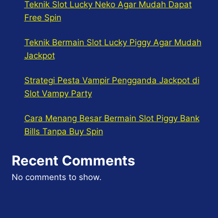
Teknik Slot Lucky Neko Agar Mudah Dapat
Free Spin
Teknik Bermain Slot Lucky Piggy Agar Mudah
Jackpot
Strategi Pesta Vampir Pengganda Jackpot di
Slot Vampy Party
Cara Menang Besar Bermain Slot Piggy Bank
Bills Tanpa Buy Spin
Recent Comments
No comments to show.