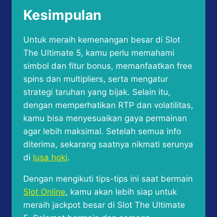
Kesimpulan
Untuk meraih kemenangan besar di Slot
The Ultimate 5, kamu perlu memahami
simbol dan fitur bonus, memanfaatkan free
spins dan multipliers, serta mengatur
strategi taruhan yang bijak. Selain itu,
dengan memperhatikan RTP dan volatilitas,
kamu bisa menyesuaikan gaya permainan
agar lebih maksimal. Setelah semua info
diterima, sekarang saatnya nikmati serunya
di
lusa hoki
.
Dengan mengikuti tips-tips ini saat bermain
Slot Online
, kamu akan lebih siap untuk
meraih jackpot besar di Slot The Ultimate