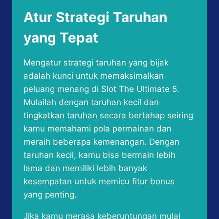
Atur Strategi Taruhan
yang Tepat
Mengatur strategi taruhan yang bijak
adalah kunci untuk memaksimalkan
peluang menang di Slot The Ultimate 5.
Mulailah dengan taruhan kecil dan
tingkatkan taruhan secara bertahap seiring
kamu memahami pola permainan dan
meraih beberapa kemenangan. Dengan
taruhan kecil, kamu bisa bermain lebih
lama dan memiliki lebih banyak
kesempatan untuk memicu fitur bonus
yang penting.
Jika kamu merasa keberuntungan mulai