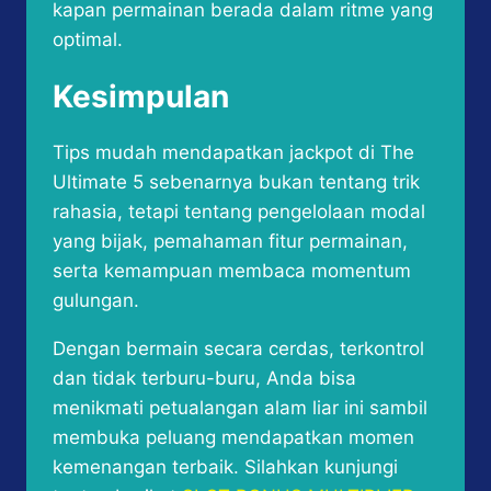
kapan permainan berada dalam ritme yang
optimal.
Kesimpulan
Tips mudah mendapatkan jackpot di The
Ultimate 5 sebenarnya bukan tentang trik
rahasia, tetapi tentang pengelolaan modal
yang bijak, pemahaman fitur permainan,
serta kemampuan membaca momentum
gulungan.
Dengan bermain secara cerdas, terkontrol
dan tidak terburu-buru, Anda bisa
menikmati petualangan alam liar ini sambil
membuka peluang mendapatkan momen
kemenangan terbaik. Silahkan kunjungi