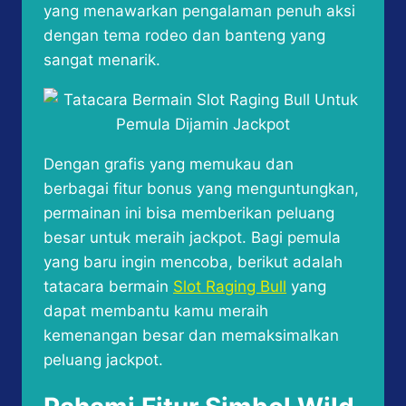
yang menawarkan pengalaman penuh aksi
dengan tema rodeo dan banteng yang
sangat menarik.
Dengan grafis yang memukau dan
berbagai fitur bonus yang menguntungkan,
permainan ini bisa memberikan peluang
besar untuk meraih jackpot. Bagi pemula
yang baru ingin mencoba, berikut adalah
tatacara bermain
Slot Raging Bull
yang
dapat membantu kamu meraih
kemenangan besar dan memaksimalkan
peluang jackpot.