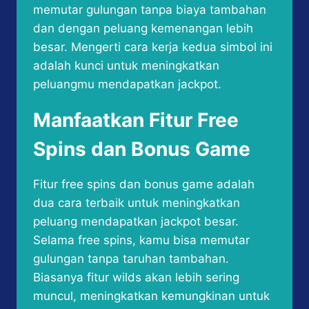
memutar gulungan tanpa biaya tambahan
dan dengan peluang kemenangan lebih
besar. Mengerti cara kerja kedua simbol ini
adalah kunci untuk meningkatkan
peluangmu mendapatkan jackpot.
Manfaatkan Fitur Free
Spins dan Bonus Game
Fitur free spins dan bonus game adalah
dua cara terbaik untuk meningkatkan
peluang mendapatkan jackpot besar.
Selama free spins, kamu bisa memutar
gulungan tanpa taruhan tambahan.
Biasanya fitur wilds akan lebih sering
muncul, meningkatkan kemungkinan untuk