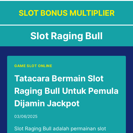
Skip
SLOT BONUS MULTIPLIER
to
content
Slot Raging Bull
GAME SLOT ONLINE
Tatacara Bermain Slot
Raging Bull Untuk Pemula
Dijamin Jackpot
03/06/2025
Slot Raging Bull adalah permainan slot