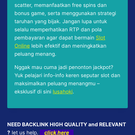
scatter, memanfaatkan free spins dan
bonus game, serta menggunakan strategi
taruhan yang bijak. Jangan lupa untuk
selalu memperhatikan RTP dan pola
pembayaran agar dapat bermain
Slot
Online
lebih efektif dan meningkatkan
peluang menang.
Nggak mau cuma jadi penonton jackpot?
Yuk pelajari info-info keren seputar slot dan
maksimalkan peluang menangmu –
eksklusif di sini
lusahoki
.
NEED BACKLINK HIGH QUALITY and RELEVANT
?
let us help.
click here