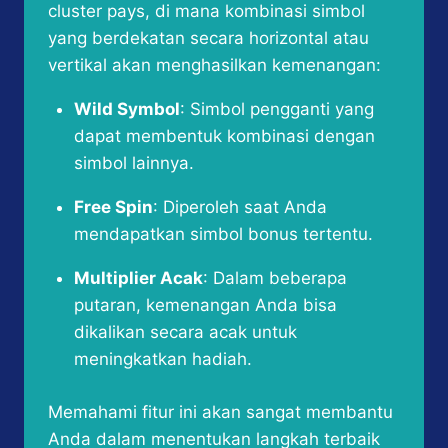
cluster pays, di mana kombinasi simbol
yang berdekatan secara horizontal atau
vertikal akan menghasilkan kemenangan:
Wild Symbol
: Simbol pengganti yang
dapat membentuk kombinasi dengan
simbol lainnya.
Free Spin
: Diperoleh saat Anda
mendapatkan simbol bonus tertentu.
Multiplier Acak
: Dalam beberapa
putaran, kemenangan Anda bisa
dikalikan secara acak untuk
meningkatkan hadiah.
Memahami fitur ini akan sangat membantu
Anda dalam menentukan langkah terbaik