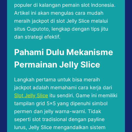
populer di kalangan pemain slot Indonesia.
Artikel ini akan mengulas cara mudah
meraih jackpot di slot Jelly Slice melalui
situs Cuputoto, lengkap dengan tips jitu
dan strategi efektif.
Pahami Dulu Mekanisme
Permainan Jelly Slice
Langkah pertama untuk bisa meraih
jackpot adalah memahami cara kerja dari
Slot Jelly Slice
itu sendiri. Game ini memiliki
tampilan grid 5×5 yang dipenuhi simbol
permen dan jelly warna-warni. Tidak
seperti slot tradisional dengan payline
lurus, Jelly Slice mengandalkan sistem