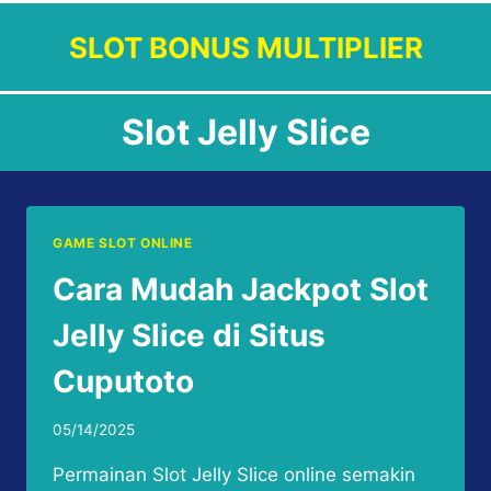
Skip
SLOT BONUS MULTIPLIER
to
content
Slot Jelly Slice
GAME SLOT ONLINE
Cara Mudah Jackpot Slot
Jelly Slice di Situs
Cuputoto
05/14/2025
Permainan Slot Jelly Slice online semakin