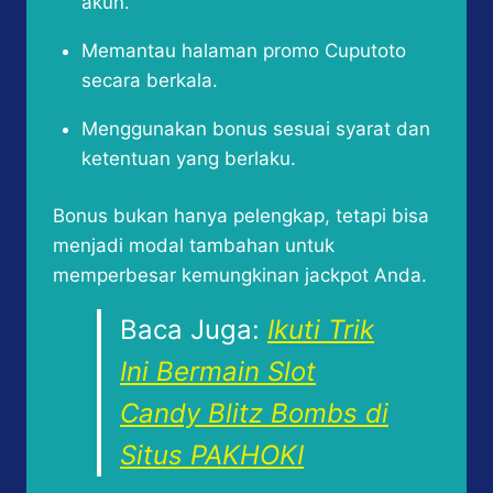
akun.
Memantau halaman promo Cuputoto
secara berkala.
Menggunakan bonus sesuai syarat dan
ketentuan yang berlaku.
Bonus bukan hanya pelengkap, tetapi bisa
menjadi modal tambahan untuk
memperbesar kemungkinan jackpot Anda.
Baca Juga:
Ikuti Trik
Ini Bermain Slot
Candy Blitz Bombs di
Situs PAKHOKI