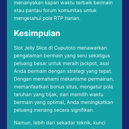
menanyakan kapan waktu terbaik bermain
atau pantau forum komunitas untuk
mengetahui pola RTP harian.
Kesimpulan
Slot Jelly Slice di Cuputoto menawarkan
pengalaman bermain yang seru sekaligus
peluang besar untuk meraih jackpot, asal
Anda bermain dengan strategi yang tepat.
Dengan memahami mekanisme permainan,
memanfaatkan bonus situs, mengatur pola
taruhan yang bijak, dan memilih waktu
bermain yang optimal, Anda meningkatkan
peluang menang secara signifikan.
Namun, lebih dari sekadar teknik, kunci