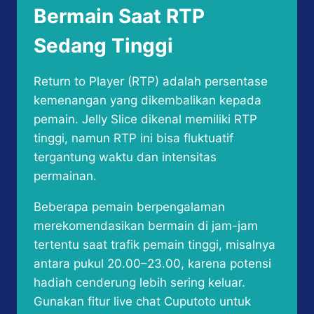
Bermain Saat RTP
Sedang Tinggi
Return to Player (RTP) adalah persentase
kemenangan yang dikembalikan kepada
pemain. Jelly Slice dikenal memiliki RTP
tinggi, namun RTP ini bisa fluktuatif
tergantung waktu dan intensitas
permainan.
Beberapa pemain berpengalaman
merekomendasikan bermain di jam-jam
tertentu saat trafik pemain tinggi, misalnya
antara pukul 20.00–23.00, karena potensi
hadiah cenderung lebih sering keluar.
Gunakan fitur live chat Cuputoto untuk