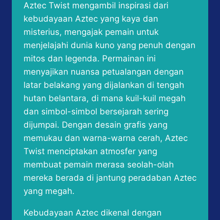
Aztec Twist mengambil inspirasi dari
kebudayaan Aztec yang kaya dan
misterius, mengajak pemain untuk
menjelajahi dunia kuno yang penuh dengan
mitos dan legenda. Permainan ini
menyajikan nuansa petualangan dengan
latar belakang yang dijalankan di tengah
hutan belantara, di mana kuil-kuil megah
dan simbol-simbol bersejarah sering
dijumpai. Dengan desain grafis yang
memukau dan warna-warna cerah, Aztec
Twist menciptakan atmosfer yang
membuat pemain merasa seolah-olah
mereka berada di jantung peradaban Aztec
yang megah.
Kebudayaan Aztec dikenal dengan