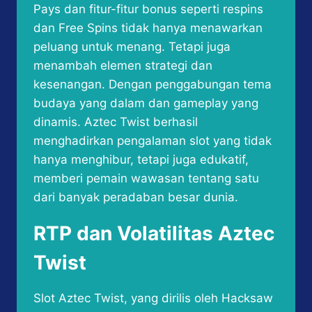
Pays dan fitur-fitur bonus seperti respins
dan Free Spins tidak hanya menawarkan
peluang untuk menang. Tetapi juga
menambah elemen strategi dan
kesenangan. ​Dengan penggabungan tema
budaya yang dalam dan gameplay yang
dinamis. Aztec Twist berhasil
menghadirkan pengalaman slot yang tidak
hanya menghibur, tetapi juga edukatif,
memberi pemain wawasan tentang satu
dari banyak peradaban besar dunia.
RTP dan Volatilitas Aztec
Twist
Slot Aztec Twist, yang dirilis oleh Hacksaw