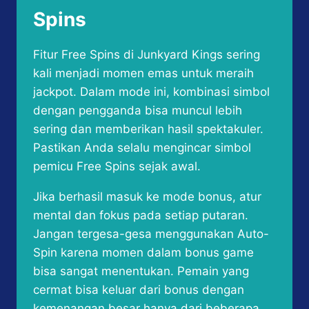
Spins
Fitur Free Spins di Junkyard Kings sering
kali menjadi momen emas untuk meraih
jackpot. Dalam mode ini, kombinasi simbol
dengan pengganda bisa muncul lebih
sering dan memberikan hasil spektakuler.
Pastikan Anda selalu mengincar simbol
pemicu Free Spins sejak awal.
Jika berhasil masuk ke mode bonus, atur
mental dan fokus pada setiap putaran.
Jangan tergesa-gesa menggunakan Auto-
Spin karena momen dalam bonus game
bisa sangat menentukan. Pemain yang
cermat bisa keluar dari bonus dengan
kemenangan besar hanya dari beberapa