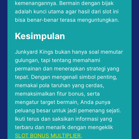
kemenangannya. Bermain dengan bijak
adalah kunci utama agar hasil dari slot ini
bisa benar-benar terasa menguntungkan.
Kesimpulan
Junkyard Kings bukan hanya soal memutar
gulungan, tapi tentang memahami
permainan dan menerapkan strategi yang
tepat. Dengan mengenali simbol penting,
memakai pola taruhan yang cerdas,
memaksimalkan fitur bonus, serta
mengatur target bermain, Anda punya
peluang besar untuk jadi pemenang sejati.
Ikuti terus dan saksikan informasi yang
terbaru dan menarik dengan mengeklik
SLOT BONUS MULTIPLIER
.