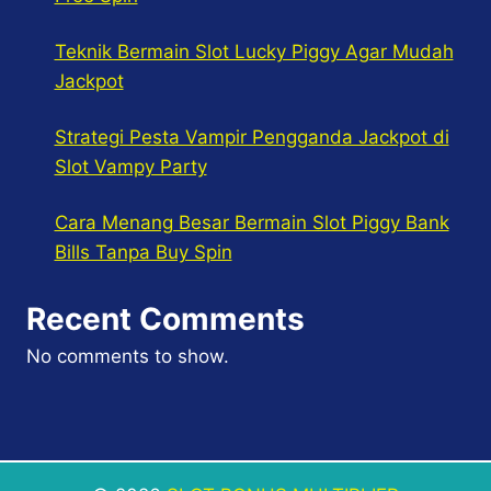
Teknik Bermain Slot Lucky Piggy Agar Mudah
Jackpot
Strategi Pesta Vampir Pengganda Jackpot di
Slot Vampy Party
Cara Menang Besar Bermain Slot Piggy Bank
Bills Tanpa Buy Spin
Recent Comments
No comments to show.