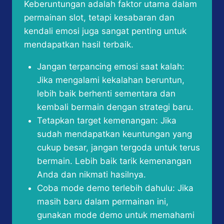
Keberuntungan adalah faktor utama dalam
permainan slot, tetapi kesabaran dan
kendali emosi juga sangat penting untuk
mendapatkan hasil terbaik.
Jangan terpancing emosi saat kalah:
Jika mengalami kekalahan beruntun,
lebih baik berhenti sementara dan
kembali bermain dengan strategi baru.
Tetapkan target kemenangan: Jika
sudah mendapatkan keuntungan yang
cukup besar, jangan tergoda untuk terus
bermain. Lebih baik tarik kemenangan
Anda dan nikmati hasilnya.
Coba mode demo terlebih dahulu: Jika
masih baru dalam permainan ini,
gunakan mode demo untuk memahami