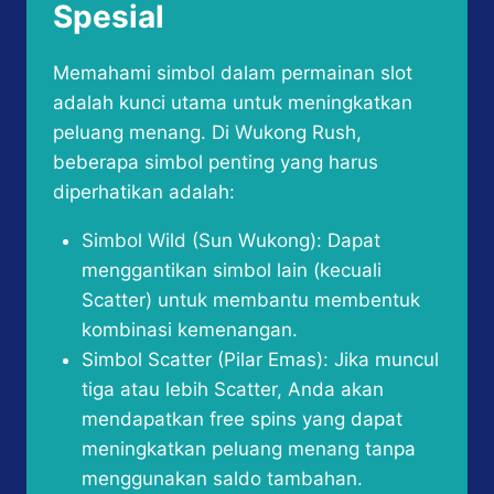
Spesial
Memahami simbol dalam permainan slot
adalah kunci utama untuk meningkatkan
peluang menang. Di Wukong Rush,
beberapa simbol penting yang harus
diperhatikan adalah:
Simbol Wild (Sun Wukong): Dapat
menggantikan simbol lain (kecuali
Scatter) untuk membantu membentuk
kombinasi kemenangan.
Simbol Scatter (Pilar Emas): Jika muncul
tiga atau lebih Scatter, Anda akan
mendapatkan free spins yang dapat
meningkatkan peluang menang tanpa
menggunakan saldo tambahan.