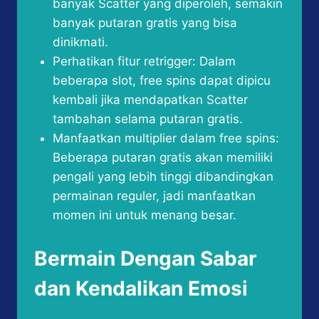
banyak Scatter yang diperoleh, semakin
banyak putaran gratis yang bisa
dinikmati.
Perhatikan fitur retrigger: Dalam
beberapa slot, free spins dapat dipicu
kembali jika mendapatkan Scatter
tambahan selama putaran gratis.
Manfaatkan multiplier dalam free spins:
Beberapa putaran gratis akan memiliki
pengali yang lebih tinggi dibandingkan
permainan reguler, jadi manfaatkan
momen ini untuk menang besar.
Bermain Dengan Sabar
dan Kendalikan Emosi