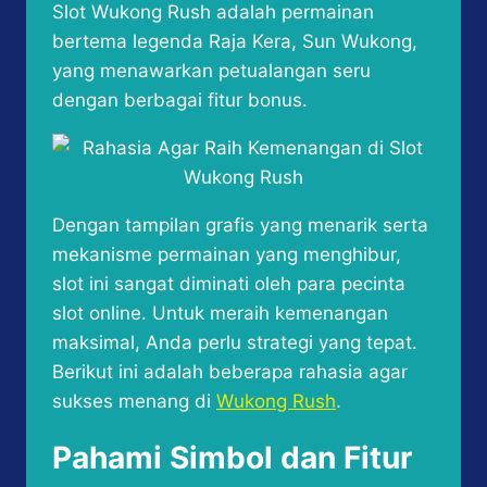
Slot Wukong Rush adalah permainan
bertema legenda Raja Kera, Sun Wukong,
yang menawarkan petualangan seru
dengan berbagai fitur bonus.
Dengan tampilan grafis yang menarik serta
mekanisme permainan yang menghibur,
slot ini sangat diminati oleh para pecinta
slot online. Untuk meraih kemenangan
maksimal, Anda perlu strategi yang tepat.
Berikut ini adalah beberapa rahasia agar
sukses menang di
Wukong Rush
.
Pahami Simbol dan Fitur