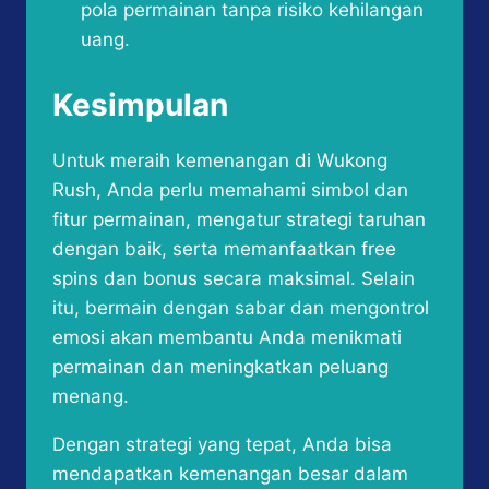
pola permainan tanpa risiko kehilangan
uang.
Kesimpulan
Untuk meraih kemenangan di Wukong
Rush, Anda perlu memahami simbol dan
fitur permainan, mengatur strategi taruhan
dengan baik, serta memanfaatkan free
spins dan bonus secara maksimal. Selain
itu, bermain dengan sabar dan mengontrol
emosi akan membantu Anda menikmati
permainan dan meningkatkan peluang
menang.
Dengan strategi yang tepat, Anda bisa
mendapatkan kemenangan besar dalam