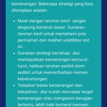
kemenangan. Beberapa strategi yang bisa
diterapkan adalah:
Mulai dengan taruhan kecil: Jangan
langsung bertaruh besar. Gunakan
taruhan kecil untuk memahami pola
permainan dan melihat volatilitas slot
ini.
Gunakan strategi bertahap: Jika
mendapatkan kemenangan berturut-
turut, naikkan taruhan sedikit demi
sedikit untuk memanfaatkan momen
keberuntungan.
Tetapkan batas kemenangan dan
kekalahan: Jika sudah mencapai target
kemenangan atau mengalami kerugian
tertentu, lebih baik berhenti bermain