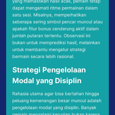
yang memastikan hasil acak, pemain tetap
dapat mengamati ritme permainan dalam
satu sesi. Misalnya, memperhatikan
seberapa sering simbol pencar muncul atau
apakah fitur bonus cenderung aktif dalam
jumlah putaran tertentu. Observasi ini
bukan untuk memprediksi hasil, melainkan
untuk membantu mengatur strategi
bermain secara lebih rasional.
Strategi Pengelolaan
Modal yang Disiplin
Rahasia utama agar bisa bertahan hingga
peluang kemenangan besar muncul adalah
pengelolaan modal yang disiplin. Banyak
pemain mengalami kerugian bukan karena