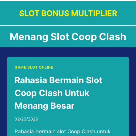
Skip
SLOT BONUS MULTIPLIER
to
content
Menang Slot Coop Clash
GAME SLOT ONLINE
Rahasia Bermain Slot
Coop Clash Untuk
Menang Besar
02/20/2026
Rahasia bermain slot Coop Clash untuk