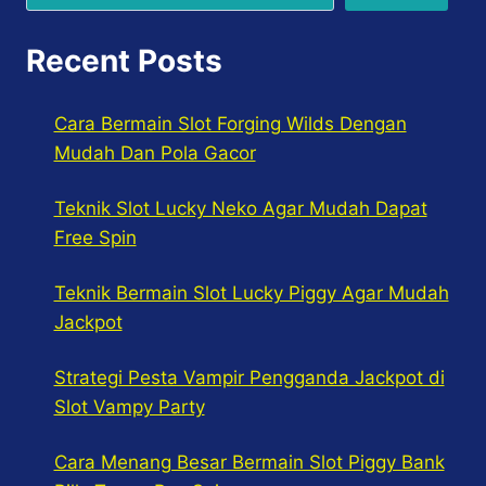
Recent Posts
Cara Bermain Slot Forging Wilds Dengan
Mudah Dan Pola Gacor
Teknik Slot Lucky Neko Agar Mudah Dapat
Free Spin
Teknik Bermain Slot Lucky Piggy Agar Mudah
Jackpot
Strategi Pesta Vampir Pengganda Jackpot di
Slot Vampy Party
Cara Menang Besar Bermain Slot Piggy Bank