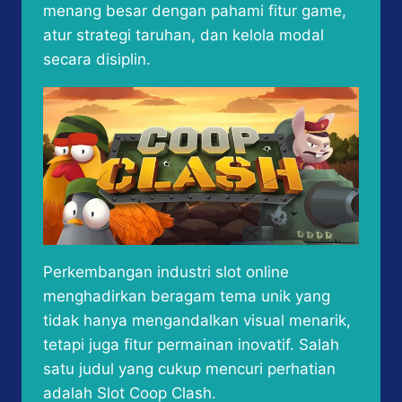
menang besar dengan pahami fitur game,
atur strategi taruhan, dan kelola modal
secara disiplin.
Perkembangan industri slot online
menghadirkan beragam tema unik yang
tidak hanya mengandalkan visual menarik,
tetapi juga fitur permainan inovatif. Salah
satu judul yang cukup mencuri perhatian
adalah Slot Coop Clash.