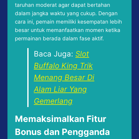
taruhan moderat agar dapat bertahan
dalam jangka waktu yang cukup. Dengan
cara ini, pemain memiliki kesempatan lebih
besar untuk memanfaatkan momen ketika
permainan berada dalam fase aktif.
Baca Juga:
Slot
Buffalo King Trik
Menang Besar Di
Alam Liar Yang
Gemerlang
Memaksimalkan Fitur
Bonus dan Pengganda