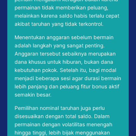
permainan tidak memberikan peluang,
melainkan karena saldo habis terlalu cepat
akibat taruhan yang tidak terkontrol.
Menentukan anggaran sebelum bermain
adalah langkah yang sangat penting.
Anggaran tersebut sebaiknya merupakan
dana khusus untuk hiburan, bukan dana
kebutuhan pokok. Setelah itu, bagi modal
menjadi beberapa sesi agar durasi bermain
lebih panjang dan peluang fitur bonus aktif
semakin besar.
Pemilihan nominal taruhan juga perlu
disesuaikan dengan total saldo. Dalam
permainan dengan volatilitas menengah
hingga tinggi, lebih bijak menggunakan