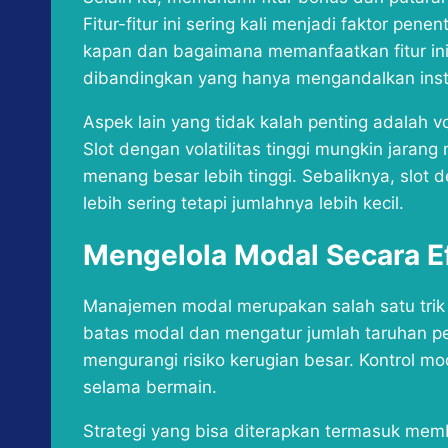
Fitur-fitur ini sering kali menjadi faktor pe
kapan dan bagaimana memanfaatkan fitur ini
dibandingkan yang hanya mengandalkan inst
Aspek lain yang tidak kalah penting adalah v
Slot dengan volatilitas tinggi mungkin jaran
menang besar lebih tinggi. Sebaliknya, slot
lebih sering tetapi jumlahnya lebih kecil.
Mengelola Modal Secara Ef
Manajemen modal merupakan salah satu trik 
batas modal dan mengatur jumlah taruhan pe
mengurangi risiko kerugian besar. Kontrol 
selama bermain.
Strategi yang bisa diterapkan termasuk mem