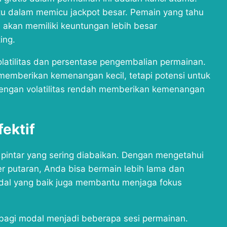
nentu dalam memicu jackpot besar. Pemain yang tahu
 akan memiliki keuntungan lebih besar
ing.
olatilitas dan persentase pengembalian permainan.
g memberikan kemenangan kecil, tetapi potensi untuk
 dengan volatilitas rendah memberikan kemenangan
ektif
pintar yang sering diabaikan. Dengan mengetahui
r putaran, Anda bisa bermain lebih lama dan
modal yang baik juga membantu menjaga fokus
bagi modal menjadi beberapa sesi permainan.