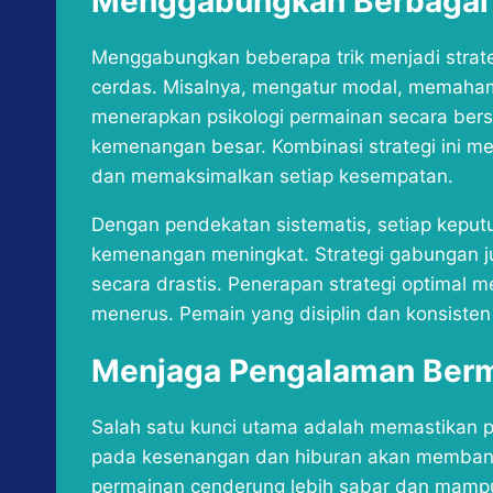
Menggabungkan Berbagai T
Menggabungkan beberapa trik menjadi strate
cerdas. Misalnya, mengatur modal, memaham
menerapkan psikologi permainan secara ber
kemenangan besar. Kombinasi strategi ini m
dan memaksimalkan setiap kesempatan.
Dengan pendekatan sistematis, setiap keputu
kemenangan meningkat. Strategi gabungan j
secara drastis. Penerapan strategi optimal
menerus. Pemain yang disiplin dan konsiste
Menjaga Pengalaman Ber
Salah satu kunci utama adalah memastikan
pada kesenangan dan hiburan akan membant
permainan cenderung lebih sabar dan mampu