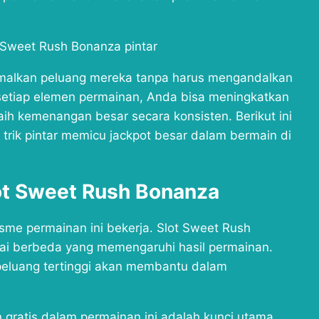
malkan peluang mereka tanpa harus mengandalkan
tiap elemen permainan, Anda bisa meningkatkan
h kemenangan besar secara konsisten. Berikut ini
rik pintar memicu jackpot besar dalam bermain di
t Sweet Rush Bonanza
e permainan ini bekerja. Slot Sweet Rush
lai berbeda yang memengaruhi hasil permainan.
eluang tertinggi akan membantu dalam
 gratis dalam permainan ini adalah kunci utama.