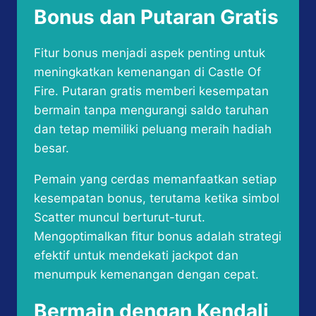
Bonus dan Putaran Gratis
Fitur bonus menjadi aspek penting untuk
meningkatkan kemenangan di Castle Of
Fire. Putaran gratis memberi kesempatan
bermain tanpa mengurangi saldo taruhan
dan tetap memiliki peluang meraih hadiah
besar.
Pemain yang cerdas memanfaatkan setiap
kesempatan bonus, terutama ketika simbol
Scatter muncul berturut-turut.
Mengoptimalkan fitur bonus adalah strategi
efektif untuk mendekati jackpot dan
menumpuk kemenangan dengan cepat.
Bermain dengan Kendali