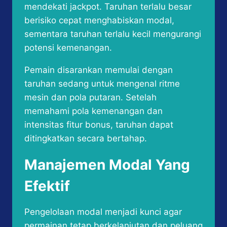
mendekati jackpot. Taruhan terlalu besar
berisiko cepat menghabiskan modal,
sementara taruhan terlalu kecil mengurangi
potensi kemenangan.
Pemain disarankan memulai dengan
taruhan sedang untuk mengenal ritme
mesin dan pola putaran. Setelah
memahami pola kemenangan dan
intensitas fitur bonus, taruhan dapat
ditingkatkan secara bertahap.
Manajemen Modal Yang
Efektif
Pengelolaan modal menjadi kunci agar
permainan tetap berkelanjutan dan peluang