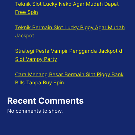
Teknik Slot Lucky Neko Agar Mudah Dapat
Free Spin
Teknik Bermain Slot Lucky Piggy Agar Mudah
Jackpot
Strategi Pesta Vampir Pengganda Jackpot di
Slot Vampy Party
Cara Menang Besar Bermain Slot Piggy Bank
Bills Tanpa Buy Spin
Recent Comments
No comments to show.