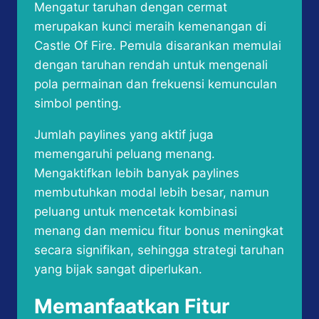
Mengatur taruhan dengan cermat
merupakan kunci meraih kemenangan di
Castle Of Fire. Pemula disarankan memulai
dengan taruhan rendah untuk mengenali
pola permainan dan frekuensi kemunculan
simbol penting.
Jumlah paylines yang aktif juga
memengaruhi peluang menang.
Mengaktifkan lebih banyak paylines
membutuhkan modal lebih besar, namun
peluang untuk mencetak kombinasi
menang dan memicu fitur bonus meningkat
secara signifikan, sehingga strategi taruhan
yang bijak sangat diperlukan.
Memanfaatkan Fitur