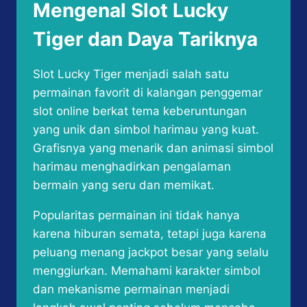
Mengenal Slot Lucky
Tiger dan Daya Tariknya
Slot Lucky Tiger menjadi salah satu
permainan favorit di kalangan penggemar
slot online berkat tema keberuntungan
yang unik dan simbol harimau yang kuat.
Grafisnya yang menarik dan animasi simbol
harimau menghadirkan pengalaman
bermain yang seru dan memikat.
Popularitas permainan ini tidak hanya
karena hiburan semata, tetapi juga karena
peluang menang jackpot besar yang selalu
menggiurkan. Memahami karakter simbol
dan mekanisme permainan menjadi