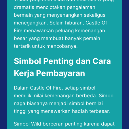
dramatis menciptakan pengalaman
bermain yang menyenangkan sekaligus
menegangkan. Selain hiburan, Castle Of
Fire menawarkan peluang kemenangan
besar yang membuat banyak pemain
tertarik untuk mencobanya.
Simbol Penting dan Cara
Kerja Pembayaran
Dalam Castle Of Fire, setiap simbol
memiliki nilai kemenangan berbeda. Simbol
naga biasanya menjadi simbol bernilai
tinggi yang menawarkan hadiah terbesar.
Simbol Wild berperan penting karena dapat