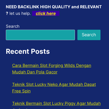
NEED BACKLINK HIGH QUALITY and RELEVANT
?
let us help.
click here
Search
Search
Recent Posts
Cara Bermain Slot Forging Wilds Dengan
Mudah Dan Pola Gacor
Teknik Slot Lucky Neko Agar Mudah Dapat
Free Spin
Teknik Bermain Slot Lucky Piggy Agar Mudah