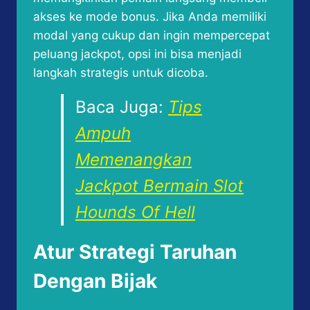
akses ke mode bonus. Jika Anda memiliki
modal yang cukup dan ingin mempercepat
peluang jackpot, opsi ini bisa menjadi
langkah strategis untuk dicoba.
Baca Juga:
Tips
Ampuh
Memenangkan
Jackpot Bermain Slot
Hounds Of Hell
Atur Strategi Taruhan
Dengan Bijak