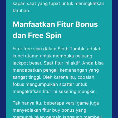
kapan saat yang tepat untuk meningkatkan
taruhan.
Manfaatkan Fitur Bonus
dan Free Spin
Fitur free spin dalam Sloth Tumble adalah
kunci utama untuk membuka peluang
jackpot besar. Saat fitur ini aktif, Anda bisa
mendapatkan pengali kemenangan yang
sangat tinggi. Oleh karena itu, cobalah
fokus mengumpulkan scatter untuk
mengaktifkan fitur ini sesering mungkin.
Tak hanya itu, beberapa versi game juga
menyediakan fitur buy bonus yang
memungkinkan pemain langsung membeli