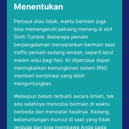
Menentukan
Percaya atau tidak, waktu bermain juga
bisa memengaruhi peluang menang di slot
Sloth Tumble. Beberapa pemain
berpengalaman menyarankan bermain saat
traffic pemain sedang rendah, seperti larut
malam atau pagi hari. Ini dipercaya dapat
meningkatkan kemungkinan sistem RNG
memberi kombinasi yang lebih
menguntungkan.
Walaupun belum terbukti secara ilmiah, tak
ada salahnya mencoba bermain di waktu
berbeda dan mencatat hasilnya. Kadang,
keberuntungan muncul di saat yang tidak
terduga dan bisa membawa Anda pada