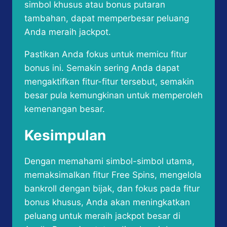
simbol khusus atau bonus putaran
tambahan, dapat memperbesar peluang
Anda meraih jackpot.
Pastikan Anda fokus untuk memicu fitur
bonus ini. Semakin sering Anda dapat
mengaktifkan fitur-fitur tersebut, semakin
besar pula kemungkinan untuk memperoleh
kemenangan besar.
Kesimpulan
Dengan memahami simbol-simbol utama,
memaksimalkan fitur Free Spins, mengelola
bankroll dengan bijak, dan fokus pada fitur
bonus khusus, Anda akan meningkatkan
peluang untuk meraih jackpot besar di