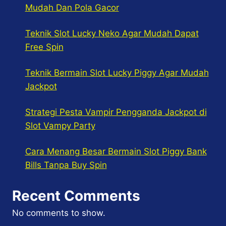
Mudah Dan Pola Gacor
Teknik Slot Lucky Neko Agar Mudah Dapat
Free Spin
Teknik Bermain Slot Lucky Piggy Agar Mudah
Jackpot
Strategi Pesta Vampir Pengganda Jackpot di
Slot Vampy Party
Cara Menang Besar Bermain Slot Piggy Bank
Bills Tanpa Buy Spin
Recent Comments
No comments to show.