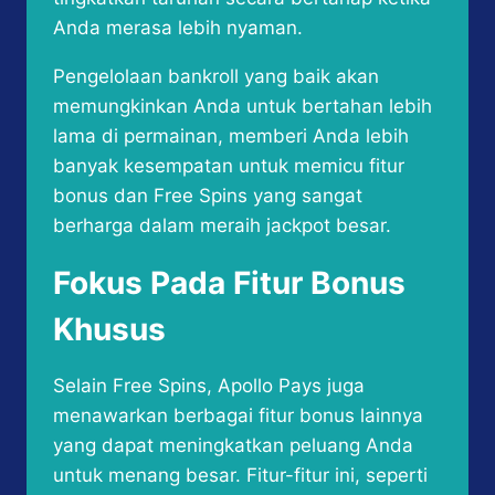
Anda merasa lebih nyaman.
Pengelolaan bankroll yang baik akan
memungkinkan Anda untuk bertahan lebih
lama di permainan, memberi Anda lebih
banyak kesempatan untuk memicu fitur
bonus dan Free Spins yang sangat
berharga dalam meraih jackpot besar.
Fokus Pada Fitur Bonus
Khusus
Selain Free Spins, Apollo Pays juga
menawarkan berbagai fitur bonus lainnya
yang dapat meningkatkan peluang Anda
untuk menang besar. Fitur-fitur ini, seperti