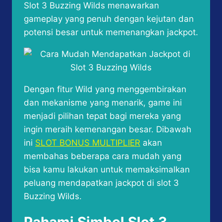
Slot 3 Buzzing Wilds menawarkan
gameplay yang penuh dengan kejutan dan
potensi besar untuk memenangkan jackpot.
Dengan fitur Wild yang menggembirakan
dan mekanisme yang menarik, game ini
menjadi pilihan tepat bagi mereka yang
ingin meraih kemenangan besar. Dibawah
ini
SLOT BONUS MULTIPLIER
akan
membahas beberapa cara mudah yang
bisa kamu lakukan untuk memaksimalkan
peluang mendapatkan jackpot di slot 3
Buzzing Wilds.