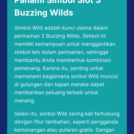
Pahami Simbol Slot 3
Buzzing Wilds
Simbol Wild adalah kunci utama dalam
permainan 3 Buzzing Wilds. Simbol ini
memiliki kemampuan untuk menggantikan
simbol lain dalam permainan, sehingga
membantu Anda membentuk kombinasi
pemenang. Karena itu, penting untuk
memahami bagaimana simbol Wild muncul
di gulungan dan kapan mereka dapat
memberikan peluang terbaik untuk
menang.
Selain itu, simbol Wild sering kali terhubung
dengan fitur tambahan, seperti pengganda
kemenangan atau putaran gratis. Dengan