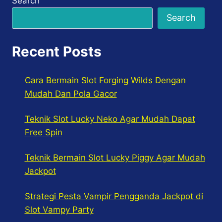
Search
Search
Recent Posts
Cara Bermain Slot Forging Wilds Dengan
Mudah Dan Pola Gacor
Teknik Slot Lucky Neko Agar Mudah Dapat
Free Spin
Teknik Bermain Slot Lucky Piggy Agar Mudah
Jackpot
Strategi Pesta Vampir Pengganda Jackpot di
Slot Vampy Party