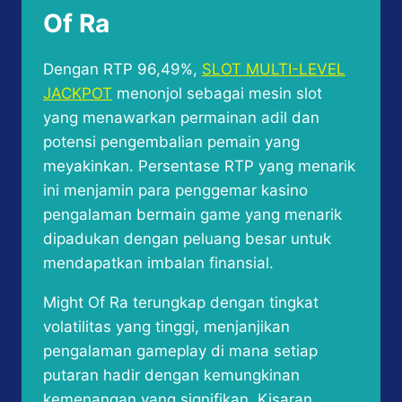
Of Ra
Dengan RTP 96,49%,
SLOT MULTI-LEVEL
JACKPOT
menonjol sebagai mesin slot
yang menawarkan permainan adil dan
potensi pengembalian pemain yang
meyakinkan. Persentase RTP yang menarik
ini menjamin para penggemar kasino
pengalaman bermain game yang menarik
dipadukan dengan peluang besar untuk
mendapatkan imbalan finansial.
Might Of Ra terungkap dengan tingkat
volatilitas yang tinggi, menjanjikan
pengalaman gameplay di mana setiap
putaran hadir dengan kemungkinan
kemenangan yang signifikan. Kisaran