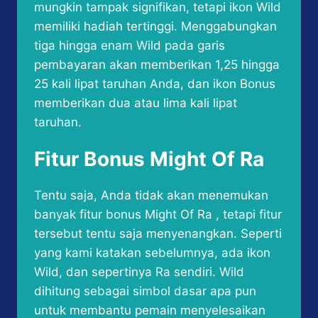
mungkin tampak signifikan, tetapi ikon Wild
memiliki hadiah tertinggi. Menggabungkan
tiga hingga enam Wild pada garis
pembayaran akan memberikan 1,25 hingga
25 kali lipat taruhan Anda, dan ikon Bonus
memberikan dua atau lima kali lipat
taruhan.
Fitur Bonus Might Of Ra
Tentu saja, Anda tidak akan menemukan
banyak fitur bonus Might Of Ra , tetapi fitur
tersebut tentu saja menyenangkan. Seperti
yang kami katakan sebelumnya, ada ikon
Wild, dan sepertinya Ra sendiri. Wild
dihitung sebagai simbol dasar apa pun
untuk membantu pemain menyelesaikan