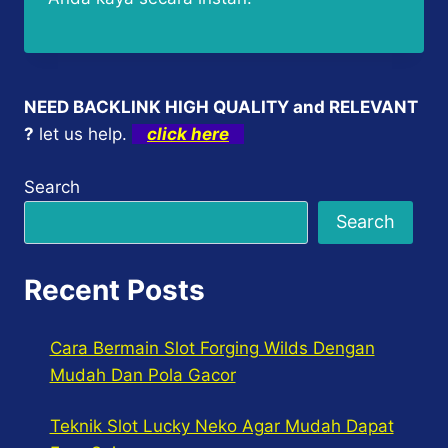
NEED BACKLINK HIGH QUALITY and RELEVANT
?
let us help.
click here
Search
Search
Recent Posts
Cara Bermain Slot Forging Wilds Dengan
Mudah Dan Pola Gacor
Teknik Slot Lucky Neko Agar Mudah Dapat