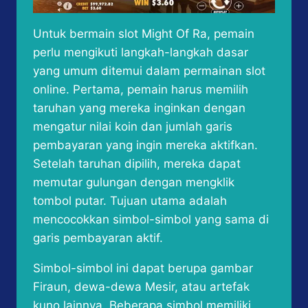
Untuk bermain slot Might Of Ra, pemain
perlu mengikuti langkah-langkah dasar
yang umum ditemui dalam permainan slot
online. Pertama, pemain harus memilih
taruhan yang mereka inginkan dengan
mengatur nilai koin dan jumlah garis
pembayaran yang ingin mereka aktifkan.
Setelah taruhan dipilih, mereka dapat
memutar gulungan dengan mengklik
tombol putar.
Tujuan utama adalah
mencocokkan simbol-simbol yang sama di
garis pembayaran aktif.
Simbol-simbol ini dapat berupa gambar
Firaun, dewa-dewa Mesir, atau artefak
kuno lainnya.
Beberapa simbol memiliki