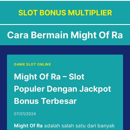
Skip
SLOT BONUS MULTIPLIER
to
content
Cara Bermain Might Of Ra
GAME SLOT ONLINE
Might Of Ra – Slot
Populer Dengan Jackpot
Bonus Terbesar
07/01/2024
Might Of Ra
adalah salah satu dari banyak