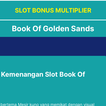
SLOT BONUS MULTIPLIER
Book Of Golden Sands
Kemenangan Slot Book Of
t bertema Mesir kuno yang memikat dengan visual