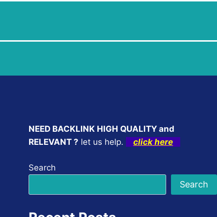
NEED BACKLINK HIGH QUALITY and
RELEVANT ?
let us help.
click here
Search
Search