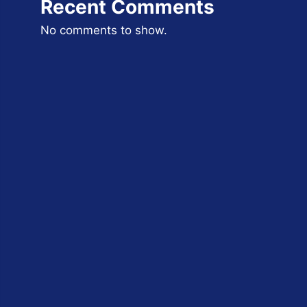
Recent Comments
No comments to show.