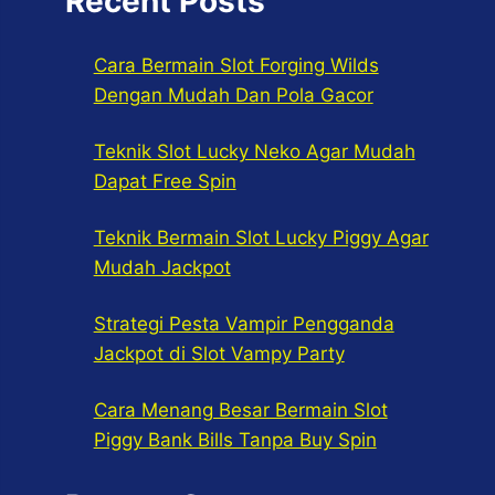
Recent Posts
Cara Bermain Slot Forging Wilds
Dengan Mudah Dan Pola Gacor
Teknik Slot Lucky Neko Agar Mudah
Dapat Free Spin
Teknik Bermain Slot Lucky Piggy Agar
Mudah Jackpot
Strategi Pesta Vampir Pengganda
Jackpot di Slot Vampy Party
Cara Menang Besar Bermain Slot
Piggy Bank Bills Tanpa Buy Spin