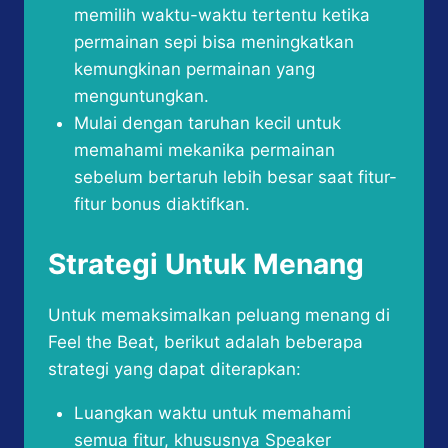
memilih waktu-waktu tertentu ketika
permainan sepi bisa meningkatkan
kemungkinan permainan yang
menguntungkan.
Mulai dengan taruhan kecil untuk
memahami mekanika permainan
sebelum bertaruh lebih besar saat fitur-
fitur bonus diaktifkan.
Strategi Untuk Menang
Untuk memaksimalkan peluang menang di
Feel the Beat, berikut adalah beberapa
strategi yang dapat diterapkan:
Luangkan waktu untuk memahami
semua fitur, khususnya Speaker