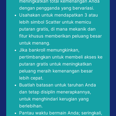
meningkatkan total kemenangan Anda
dengan pengganda yang bervariasi.
Usahakan untuk mendapatkan 3 atau
lebih simbol Scatter untuk memicu
putaran gratis, di mana mekanik dan
fitur khusus memberikan peluang besar
untuk menang.
Jika bankroll memungkinkan,
pertimbangkan untuk membeli akses ke
putaran gratis untuk meningkatkan
peluang meraih kemenangan besar
lebih cepat.
Buatlah batasan untuk taruhan Anda
dan tetap disiplin menerapkannya,
untuk menghindari kerugian yang
berlebihan.
Pantau waktu bermain Anda; seringkali,