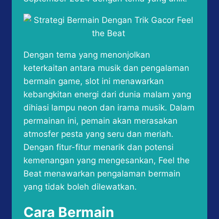
Dengan tema yang menonjolkan
keterkaitan antara musik dan pengalaman
bermain game, slot ini menawarkan
kebangkitan energi dari dunia malam yang
dihiasi lampu neon dan irama musik. Dalam
permainan ini, pemain akan merasakan
atmosfer pesta yang seru dan meriah.
Dengan fitur-fitur menarik dan potensi
kemenangan yang mengesankan, Feel the
Beat menawarkan pengalaman bermain
yang tidak boleh dilewatkan.
Cara Bermain