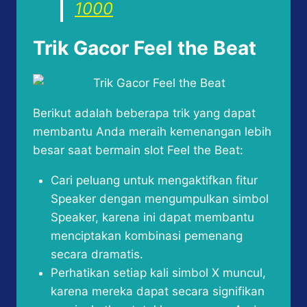
1000
Trik Gacor Feel the Beat
Berikut adalah beberapa trik yang dapat
membantu Anda meraih kemenangan lebih
besar saat bermain slot Feel the Beat:
Cari peluang untuk mengaktifkan fitur
Speaker dengan mengumpulkan simbol
Speaker, karena ini dapat membantu
menciptakan kombinasi pemenang
secara dramatis.
Perhatikan setiap kali simbol X muncul,
karena mereka dapat secara signifikan