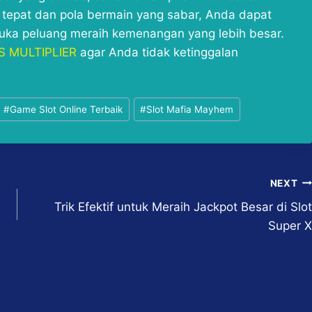
tepat dan pola bermain yang sabar, Anda dapat
uka peluang meraih kemenangan yang lebih besar.
 MULTIPLIER
agar Anda tidak ketinggalan
#
Game Slot Online Terbaik
#
Slot Mafia Mayhem
NEXT
Trik Efektif untuk Meraih Jackpot Besar di Slot
Super X