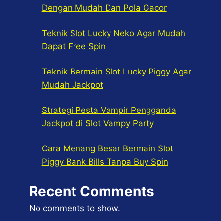
Dengan Mudah Dan Pola Gacor
Teknik Slot Lucky Neko Agar Mudah
Dapat Free Spin
Teknik Bermain Slot Lucky Piggy Agar
Mudah Jackpot
Strategi Pesta Vampir Pengganda
Jackpot di Slot Vampy Party
Cara Menang Besar Bermain Slot
Piggy Bank Bills Tanpa Buy Spin
Recent Comments
No comments to show.