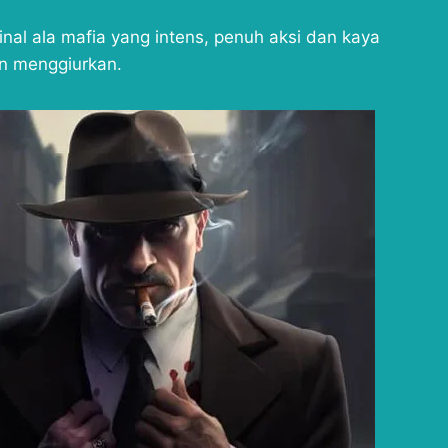
al ala mafia yang intens, penuh aksi dan kaya
n menggiurkan.