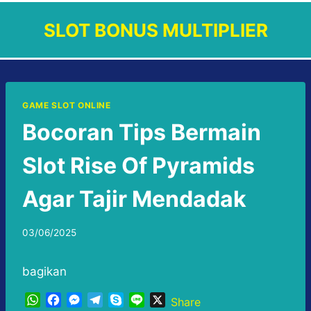
Skip
SLOT BONUS MULTIPLIER
to
content
GAME SLOT ONLINE
Bocoran Tips Bermain
Slot Rise Of Pyramids
Agar Tajir Mendadak
03/06/2025
bagikan
W
F
M
T
S
L
X
Share