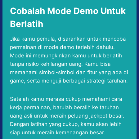
Cobalah Mode Demo Untuk
Berlatih
Jika kamu pemula, disarankan untuk mencoba
permainan di mode demo terlebih dahulu.
Mode ini memungkinkan kamu untuk berlatih
tanpa risiko kehilangan uang. Kamu bisa
memahami simbol-simbol dan fitur yang ada di
game, serta menguji berbagai strategi taruhan.
Setelah kamu merasa cukup memahami cara
kerja permainan, barulah beralih ke taruhan
uang asli untuk meraih peluang jackpot besar.
Dengan latihan yang cukup, kamu akan lebih
siap untuk meraih kemenangan besar.